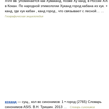
XVIII вв. упоминается как Хуваканд, позже Ху канд, в России XIX
в Кокан. По народной этимологии Хуканд город кабана из хук. +
канд, где хук кабан , канд город , что связывают с лесной… …
Географическая энциклопедия
коканд
— сущ., кол во синонимов: 1 • город (2765) Словарь
синонимов ASIS. В.Н. Тришин. 2013 …
Словарь синонимов