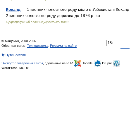
Коканд
— 1 іменник чоловічого роду місто в Узбекистані Коканд
2 іменник чоловічого роду держава до 1876 р. іст …
Орфографічний словник української мови
© Академик, 2000-2026
18+
Обратная связь:
Техподдержка
,
Реклама на сайте
👣 Путешествия
Экспорт словарей на сайты
, сделанные на PHP,
Joomla,
Drupal,
WordPress, MODx.