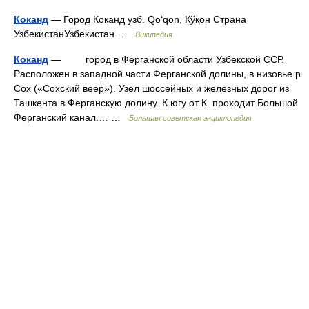
Коканд
— Город Коканд узб. Qo‘qon, Қўқон Страна
УзбекистанУзбекистан …
Википедия
Коканд
— город в Ферганской области Узбекской ССР.
Расположен в западной части Ферганской долины, в низовье р.
Сох («Сохский веер»). Узел шоссейных и железных дорог из
Ташкента в Ферганскую долину. К югу от К. проходит Большой
Ферганский канал.… …
Большая советская энциклопедия