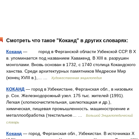
Смотреть что такое "Коканд" в других словарях:
Коканд
— город в Ферганской области Узбекской ССР. В X
в. упоминается под названием Хавакенд. В XIII в. разрушен
монголами. Вновь основан в 1732, с 1740 столица Кокандского
ханства. Среди архитектурных памятников Медресеи Мир
(конец XVIII в.),… …
Художественная энциклопедия
КОКАНД
— город в Узбекистане, Ферганская обл., в низовьях
р. Сох. Железнодорожный узел. 175 тыс. жителей (1991).
Легкая (хлопкоочистительная, шелкоткацкая и др.),
химическая, пищевая промышленность. машиностроение и
металлообработка (текстильное… …
Большой Энциклопедический
словарь
Коканд
— город, Ферганская обл., Узбекистан. В источниках X