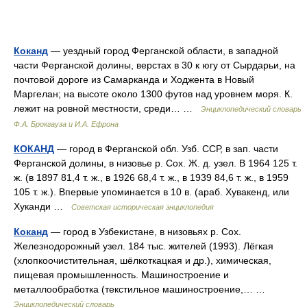
Коканд
— уездный город Ферганской области, в западной
части Ферганской долины, верстах в 30 к югу от Сырдарьи, на
почтовой дороге из Самарканда и Ходжента в Новый
Маргелан; на высоте около 1300 футов над уровнем моря. К.
лежит на ровной местности, среди… …
Энциклопедический словарь
Ф.А. Брокгауза и И.А. Ефрона
КОКАНД
— город в Ферганской обл. Узб. ССР, в зап. части
Ферганской долины, в низовье р. Сох. Ж. д. узел. В 1964 125 т.
ж. (в 1897 81,4 т. ж., в 1926 68,4 т. ж., в 1939 84,6 т. ж., в 1959
105 т. ж.). Впервые упоминается в 10 в. (араб. Хувакенд, или
Хуканди …
Советская историческая энциклопедия
Коканд
— город в Узбекистане, в низовьях р. Сох.
Железнодорожный узел. 184 тыс. жителей (1993). Лёгкая
(хлопкоочистительная, шёлкоткацкая и др.), химическая,
пищевая промышленность. Машиностроение и
металлообработка (текстильное машиностроение,… …
Энциклопедический словарь